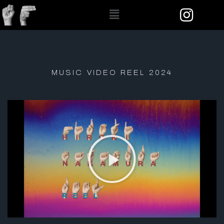
I
内
Menu
n
容
s
を
t
ス
a
キ
MUSIC VIDEO REEL 2024
g
ッ
r
プ
a
m
動
画
再
生